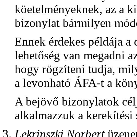
köetelményeknek, az a kiá
bizonylat bármilyen mód
Ennek érdekes példája a 
lehetőség van megadni az
hogy rögzíteni tudja, mi
a levonható ÁFA-t a kön
A bejövő bizonylatok célj
alkalmazzuk a kerekítési 
Lekrinszki Norbert
üzenet