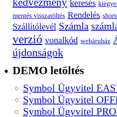
kedvezmény
keresés
kiegye
Rendelés
mentés visszatöltés
short
Számla
száml
Szállítólevél
verzió
vonalkód
Á
webáruház
újdonságok
DEMO letöltés
Symbol Ügyvitel EA
Symbol Ügyvitel OFF
Symbol Ügyvitel P