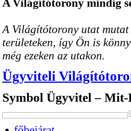
A Világítótorony mindig s
A Világítótorony utat mutat 
területeken, így Ön is könn
még ezeken az utakon.
Ügyviteli Világítótor
Symbol Ügyvitel – Mit
főbejárat