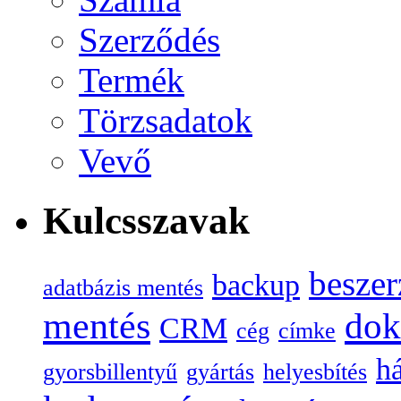
Szerződés
Termék
Törzsadatok
Vevő
Kulcsszavak
beszer
backup
adatbázis mentés
mentés
do
CRM
cég
címke
há
gyorsbillentyű
gyártás
helyesbítés