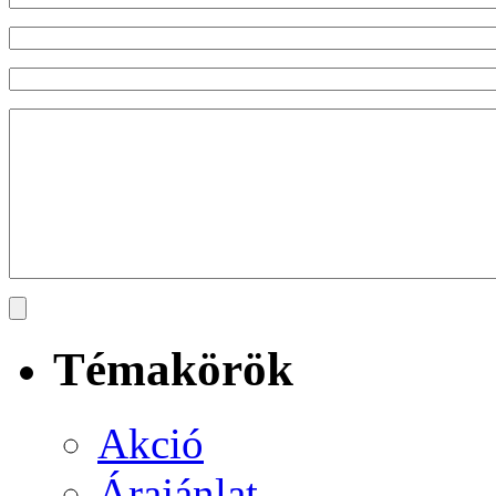
Témakörök
Akció
Árajánlat