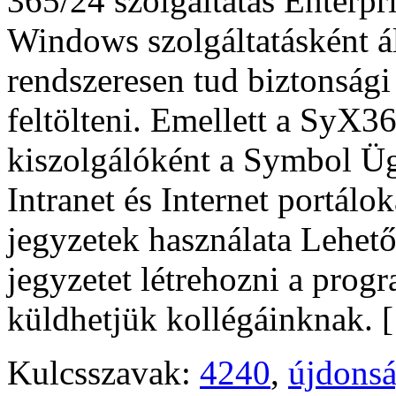
365/24 szolgáltatás Enterpr
Windows szolgáltatásként á
rendszeresen tud biztonsági
feltölteni. Emellett a SyX3
kiszolgálóként a Symbol Ügy
Intranet és Internet portálo
jegyzetek használata Lehe
jegyzetet létrehozni a progr
küldhetjük kollégáinknak. 
Kulcsszavak:
4240
,
újdons