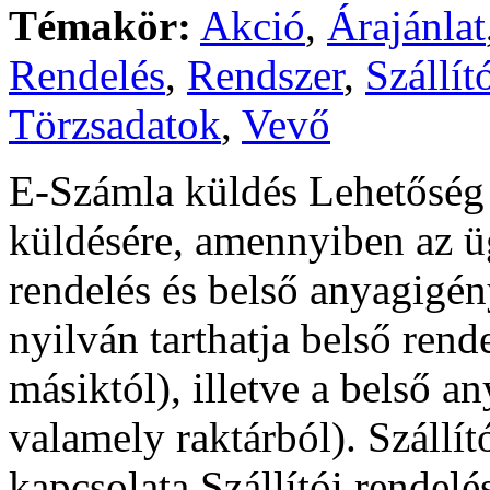
Témakör:
Akció
,
Árajánlat
Rendelés
,
Rendszer
,
Szállít
Törzsadatok
,
Vevő
E-Számla küldés Lehetőség 
küldésére, amennyiben az üg
rendelés és belső anyagigé
nyilván tarthatja belső rende
másiktól), illetve a belső 
valamely raktárból). Szállít
kapcsolata Szállítói rendel