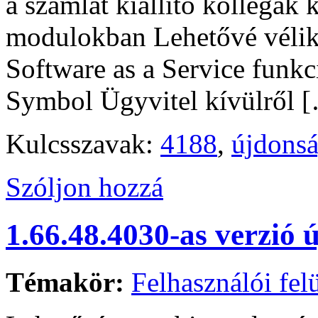
a számlát kiállító kollégák
modulokban Lehetővé vélik
Software as a Service funkc
Symbol Ügyvitel kívülről 
Kulcsszavak:
4188
,
újdons
Szóljon hozzá
1.66.48.4030-as verzió 
Témakör:
Felhasználói felü