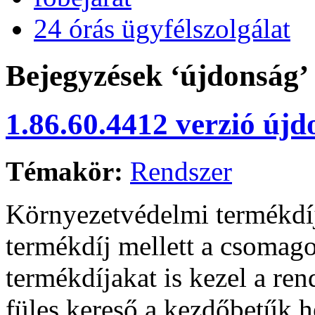
24 órás ügyfélszolgálat
Bejegyzések ‘újdonság’
1.86.60.4412 verzió újd
Témakör:
Rendszer
Környezetvédelmi termékdí
termékdíj mellett a csomago
termékdíjakat is kezel a ren
füles kereső a kezdőbetűk he