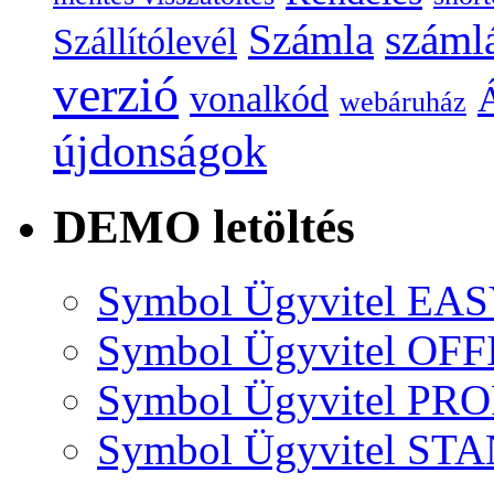
Számla
száml
Szállítólevél
verzió
vonalkód
Á
webáruház
újdonságok
DEMO letöltés
Symbol Ügyvitel EA
Symbol Ügyvitel OFF
Symbol Ügyvitel P
Symbol Ügyvitel S