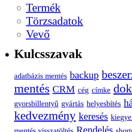
Termék
Törzsadatok
Vevő
Kulcsszavak
beszer
backup
adatbázis mentés
mentés
do
CRM
cég
címke
há
gyorsbillentyű
gyártás
helyesbítés
kedvezmény
keresés
kiegye
Rendelés
mentés visszatöltés
short