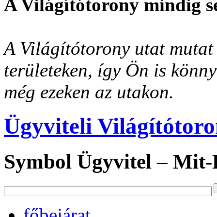
A Világítótorony mindig s
A Világítótorony utat mutat 
területeken, így Ön is könn
még ezeken az utakon.
Ügyviteli Világítótor
Symbol Ügyvitel – Mit
főbejárat