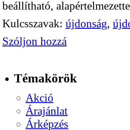
beállítható, alapértelmezett
Kulcsszavak:
újdonság
,
újd
Szóljon hozzá
Témakörök
Akció
Árajánlat
Árképzés