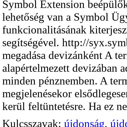
Symbol Extension beépülők
lehetőség van a Symbol Ügy
funkcionalitásának kiterjes
segítségével. http://syx.sy
megadása devizánként A te
alapértelmezett devizában 
minden pénznemben. A term
megjelenésekor elsődlegesen
kerül feltüntetésre. Ha ez 
Kulcsszavak:
újdonság
,
újd