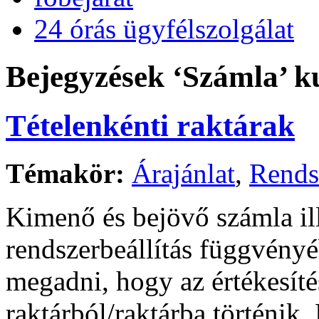
24 órás ügyfélszolgálat
Bejegyzések ‘Számla’ k
Tételenkénti raktárak
Témakör:
Árajánlat
,
Rends
Kimenő és bejövő számla ille
rendszerbeállítás függvényé
megadni, hogy az értékesíté
raktárból/raktárba történik.