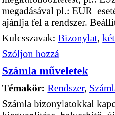
megadásával pl.: EUR eseté
ajánlja fel a rendszer. Beáll
Kulcsszavak:
Bizonylat
,
ké
Szóljon hozzá
Számla műveletek
Témakör:
Rendszer
,
Száml
Számla bizonylatokkal kapc