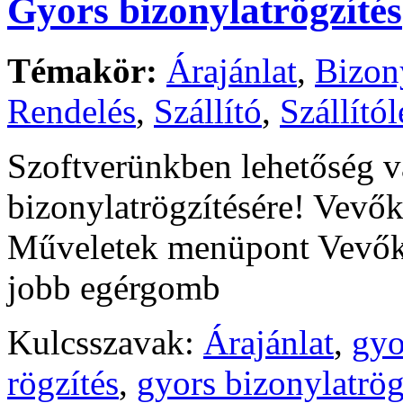
Gyors bizonylatrögzítés
Témakör:
Árajánlat
,
Bizon
Rendelés
,
Szállító
,
Szállítól
Szoftverünkben lehetőség v
bizonylatrögzítésére! Vevők 
Műveletek menüpont Vevők l
jobb egérgomb
Kulcsszavak:
Árajánlat
,
gyo
rögzítés
,
gyors bizonylatrög