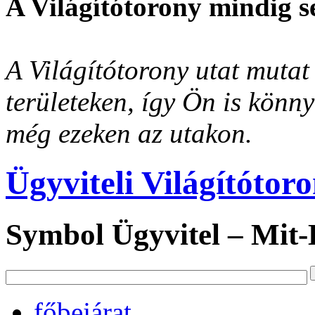
A Világítótorony mindig s
A Világítótorony utat mutat 
területeken, így Ön is könn
még ezeken az utakon.
Ügyviteli Világítótor
Symbol Ügyvitel – Mit
főbejárat