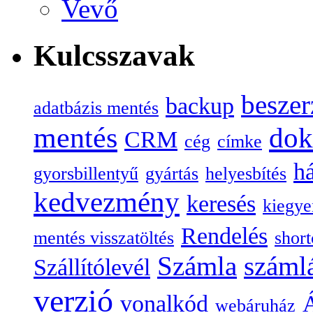
Vevő
Kulcsszavak
beszer
backup
adatbázis mentés
mentés
do
CRM
cég
címke
há
gyorsbillentyű
gyártás
helyesbítés
kedvezmény
keresés
kiegye
Rendelés
mentés visszatöltés
short
Számla
száml
Szállítólevél
verzió
vonalkód
Á
webáruház