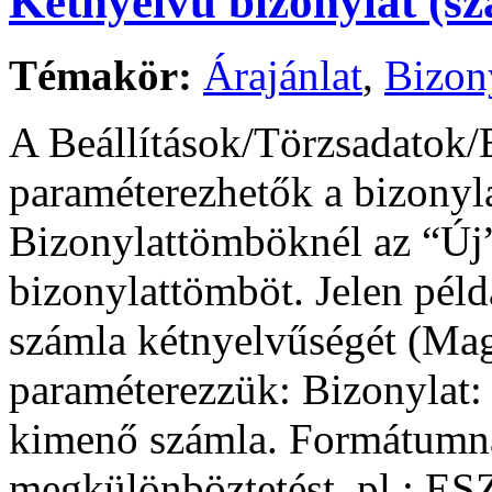
Kétnyelvű bizonylat (s
Témakör:
Árajánlat
,
Bizon
A Beállítások/Törzsadatok/
paraméterezhetők a bizonyla
Bizonylattömböknél az “Új”
bizonylattömböt. Jelen pél
számla kétnyelvűségét (Ma
paraméterezzük: Bizonyla
kimenő számla. Formátumn
megkülönböztetést, pl.: