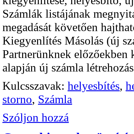
kiegyenlítése, helyesbítő, ú
Számlák listájának megnyitás
megadását követően hajthat
Kiegyenlítés Másolás (új sz
Partnerünknek előzőekben ki
alapján új számla létrehozá
Kulcsszavak:
helyesbítés
,
h
storno
,
Számla
Szóljon hozzá