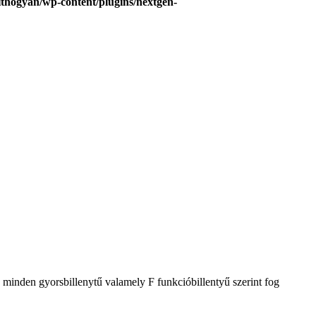
hogyan/wp-content/plugins/nextgen-
minden gyorsbillenytű valamely F funkcióbillentyű szerint fog