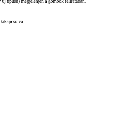
y új típusú) megjelenjen a gombok feliratában.
 kikapcsolva