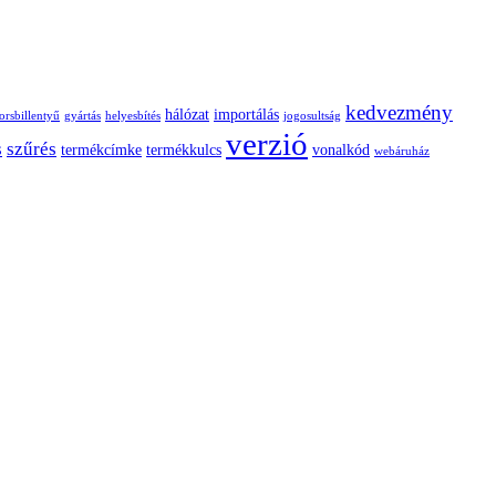
kedvezmény
hálózat
importálás
orsbillentyű
gyártás
helyesbítés
jogosultság
verzió
s
szűrés
termékcímke
termékkulcs
vonalkód
webáruház