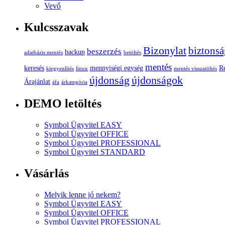
Vevő
Kulcsszavak
Bizonylat
biztonsá
beszerzés
backup
adatbázis mentés
betöltés
mentés
keresés
mennyiségi egység
R
kiegyenlítés
linux
mentés visszatöltés
újdonság
újdonságok
Árajánlat
áfa
árkategória
DEMO letöltés
Symbol Ügyvitel EASY
Symbol Ügyvitel OFFICE
Symbol Ügyvitel PROFESSIONAL
Symbol Ügyvitel STANDARD
Vásárlás
Melyik lenne jó nekem?
Symbol Ügyvitel EASY
Symbol Ügyvitel OFFICE
Symbol Ügyvitel PROFESSIONAL