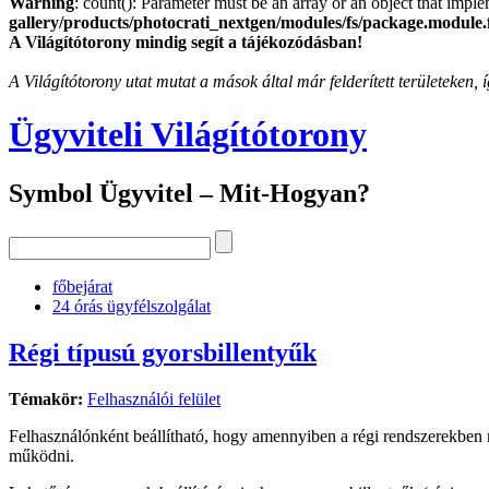
Warning
: count(): Parameter must be an array or an object that imp
gallery/products/photocrati_nextgen/modules/fs/package.module.
A Világítótorony mindig segít a tájékozódásban!
A Világítótorony utat mutat a mások által már felderített területeken
Ügyviteli Világítótorony
Symbol Ügyvitel – Mit-Hogyan?
főbejárat
24 órás ügyfélszolgálat
Régi típusú gyorsbillentyűk
Témakör:
Felhasználói felület
Felhasználónként beállítható, hogy amennyiben a régi rendszerekben 
működni.