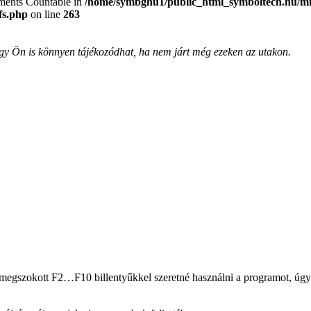
lements Countable in
/home/symbghu1/public_html_symboltech.hu/mit
fs.php
on line
263
, így Ön is könnyen tájékozódhat, ha nem járt még ezeken az utakon.
megszokott F2…F10 billentyűkkel szeretné használni a programot, úgy 