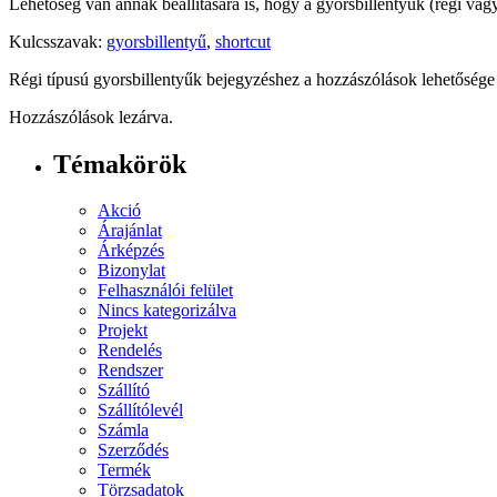
Lehetőség van annak beállítására is, hogy a gyorsbillentyűk (régi vag
Kulcsszavak:
gyorsbillentyű
,
shortcut
Régi típusú gyorsbillentyűk bejegyzéshez
a hozzászólások lehetősége
Hozzászólások lezárva.
Témakörök
Akció
Árajánlat
Árképzés
Bizonylat
Felhasználói felület
Nincs kategorizálva
Projekt
Rendelés
Rendszer
Szállító
Szállítólevél
Számla
Szerződés
Termék
Törzsadatok