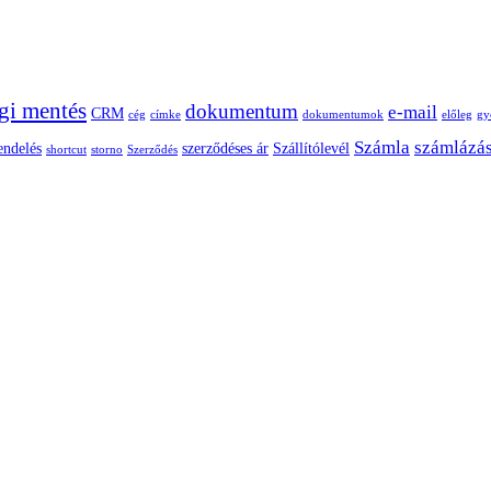
gi mentés
dokumentum
e-mail
CRM
cég
címke
dokumentumok
előleg
gy
Számla
számlázá
endelés
szerződéses ár
Szállítólevél
shortcut
storno
Szerződés