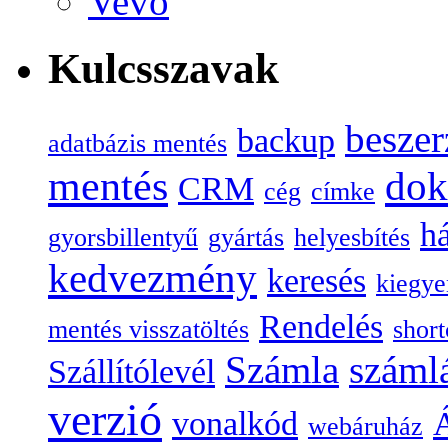
Vevő
Kulcsszavak
beszer
backup
adatbázis mentés
mentés
do
CRM
cég
címke
há
gyorsbillentyű
gyártás
helyesbítés
kedvezmény
keresés
kiegye
Rendelés
mentés visszatöltés
short
Számla
száml
Szállítólevél
verzió
vonalkód
Á
webáruház