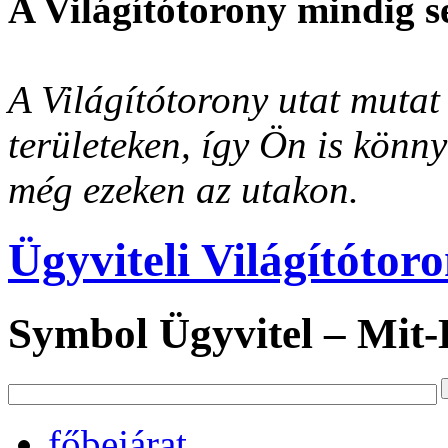
A Világítótorony mindig s
A Világítótorony utat mutat 
területeken, így Ön is könn
még ezeken az utakon.
Ügyviteli Világítótor
Symbol Ügyvitel – Mit
főbejárat