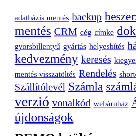
beszer
backup
adatbázis mentés
mentés
do
CRM
cég
címke
há
gyorsbillentyű
gyártás
helyesbítés
kedvezmény
keresés
kiegye
Rendelés
mentés visszatöltés
short
Számla
száml
Szállítólevél
verzió
vonalkód
Á
webáruház
újdonságok