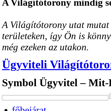
A Világítótorony mindig s
A Világítótorony utat mutat 
területeken, így Ön is könn
még ezeken az utakon.
Ügyviteli Világítótor
Symbol Ügyvitel – Mit
főbejárat