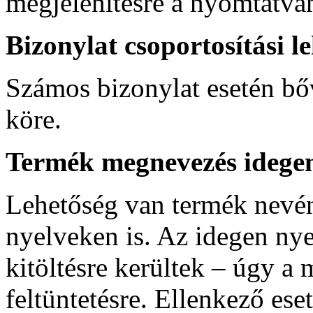
megjelenítésre a nyomtatvá
Bizonylat csoportosítási l
Számos bizonylat esetén bőv
köre.
Termék megnevezés idege
Lehetőség van termék nevé
nyelveken is. Az idegen ny
kitöltésre kerültek – úgy a
feltüntetésre. Ellenkező es