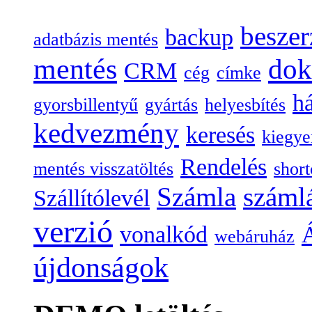
beszer
backup
adatbázis mentés
mentés
do
CRM
cég
címke
há
gyorsbillentyű
gyártás
helyesbítés
kedvezmény
keresés
kiegye
Rendelés
mentés visszatöltés
short
Számla
száml
Szállítólevél
verzió
vonalkód
Á
webáruház
újdonságok