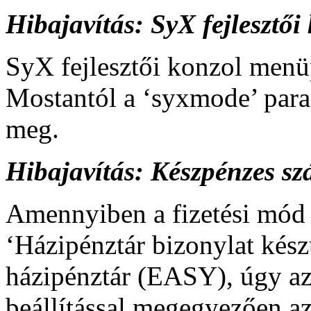
Hibajavítás: SyX fejlesztői
SyX fejlesztői konzol menü
Mostantól a ‘syxmode’ paran
meg.
Hibajavítás: Készpénzes s
Amennyiben a fizetési mód b
‘Házipénztár bizonylat kész
házipénztár (EASY), úgy az
beállítással megegyezően az