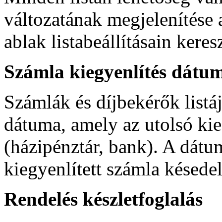
változatának megjelenítése
ablak listabeállításain keres
Számla kiegyenlítés dátu
Számlák és díjbekérők listá
dátuma, amely az utolsó ki
(házipénztár, bank). A dát
kiegyenlített számla késede
Rendelés készletfoglalás