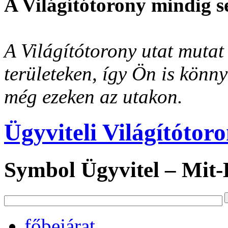
A Világítótorony mindig s
A Világítótorony utat mutat 
területeken, így Ön is könn
még ezeken az utakon.
Ügyviteli Világítótor
Symbol Ügyvitel – Mit
főbejárat