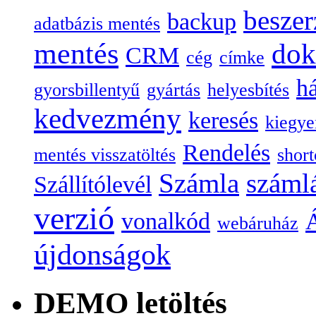
beszer
backup
adatbázis mentés
mentés
do
CRM
cég
címke
há
gyorsbillentyű
gyártás
helyesbítés
kedvezmény
keresés
kiegye
Rendelés
mentés visszatöltés
short
Számla
száml
Szállítólevél
verzió
vonalkód
Á
webáruház
újdonságok
DEMO letöltés