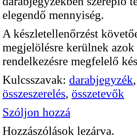
darabjegyzékben szereplő t
elegendő mennyiség.
A készletellenőrzést követő
megjelölésre kerülnek azok 
rendelkezésre megfelelő kés
Kulcsszavak:
darabjegyzék
összeszerelés
,
összetevők
Szóljon hozzá
Hozzászólások lezárva.