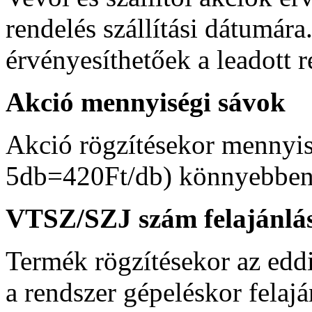
rendelés szállítási dátumára
érvényesíthetőek a leadott r
Akció mennyiségi sávok
Akció rögzítésekor mennyi
5db=420Ft/db) könnyebben 
VTSZ/SZJ szám felajánlá
Termék rögzítésekor az ed
a rendszer gépeléskor felajá