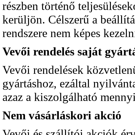
részben történő teljesüléseko
kerüljön. Célszerű a beállít
rendszere nem képes kezelni 
Vevői rendelés saját gyárt
Vevői rendelések közvetlen
gyártáshoz, ezáltal nyilvánt
azaz a kiszolgálható menny
Nem vásárláskori akció
Vevői és szállítói akciók é