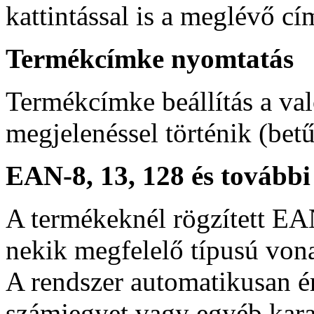
kattintással is a meglévő cí
Termékcímke nyomtatás
Termékcímke beállítás a va
megjelenéssel történik (bet
EAN-8, 13, 128 és tovább
A termékeknél rögzített E
nekik megfelelő típusú von
A rendszer automatikusan é
számjegyet vagy egyéb kara