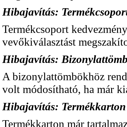
Hibajavítás: Termékcsopor
Termékcsoport kedvezmény 
vevőkiválasztást megszakítot
Hibajavítás: Bizonylattöm
A bizonylattömbökhöz rend
volt módosítható, ha már kiá
Hibajavítás: Termékkarton
Termékkarton már tartalma