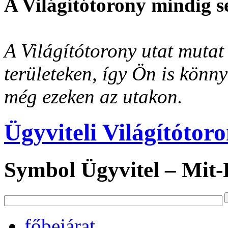
A Világítótorony mindig s
A Világítótorony utat mutat 
területeken, így Ön is könn
még ezeken az utakon.
Ügyviteli Világítótor
Symbol Ügyvitel – Mit
főbejárat