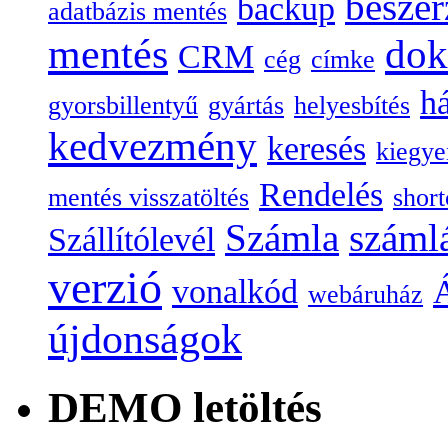
beszer
backup
adatbázis mentés
mentés
do
CRM
cég
címke
há
gyorsbillentyű
gyártás
helyesbítés
kedvezmény
keresés
kiegye
Rendelés
mentés visszatöltés
short
Számla
száml
Szállítólevél
verzió
vonalkód
Á
webáruház
újdonságok
DEMO letöltés