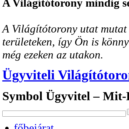
A Világítótorony mindig s
A Világítótorony utat mutat 
területeken, így Ön is könn
még ezeken az utakon.
Ügyviteli Világítótor
Symbol Ügyvitel – Mit
főbejárat