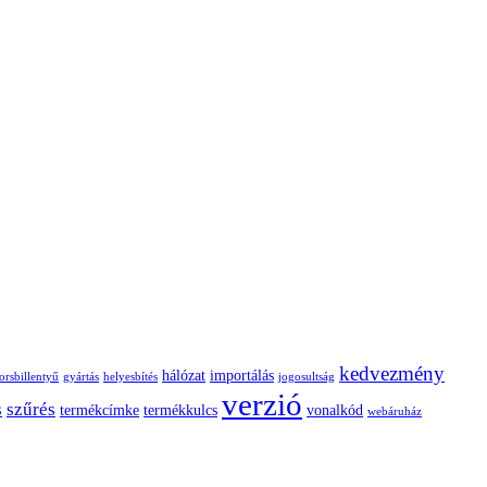
kedvezmény
hálózat
importálás
orsbillentyű
gyártás
helyesbítés
jogosultság
verzió
s
szűrés
termékcímke
termékkulcs
vonalkód
webáruház