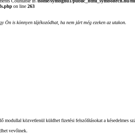
lements Countable in
/home/symbghu1/public_html_symboltech.hu/mit
fs.php
on line
263
, így Ön is könnyen tájékozódhat, ha nem járt még ezeken az utakon.
lő modullal közvetlenül küldhet fizetési felszólításokat a késedelmes sz
ldhet vevőinek.