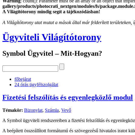
Warning
: count(): Parameter must be an array or an object that imp
gallery/products/photocrati_nextgen/modules/fs/package.module.
A Világítótorony mindig segít a tájékozódásban!
A Világítótorony utat mutat a mások által már felderített területeken
Ügyviteli Világítótorony
Symbol Ügyvitel – Mit-Hogyan?
főbejárat
24 órás ügyfélszolgálat
Fizetési felszólítás és egyenlegközlő modul
Témakör:
Bizonylat
,
Számla
,
Vevő
A Symbol ügyviteli rendszereiben a fizetési felszólítás és egyenlegköz
A beépített összeállított formátumú és szövegezésű hivatalos iratot kü