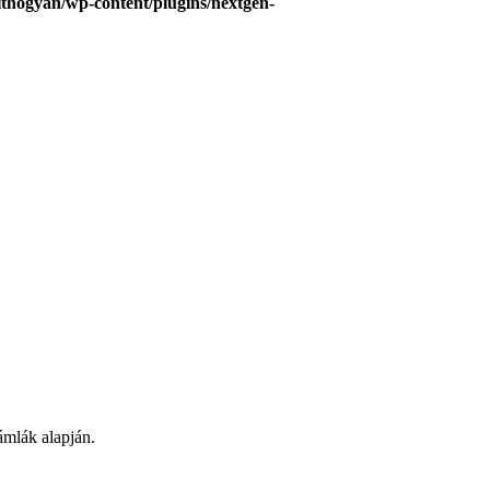
hogyan/wp-content/plugins/nextgen-
ámlák alapján.