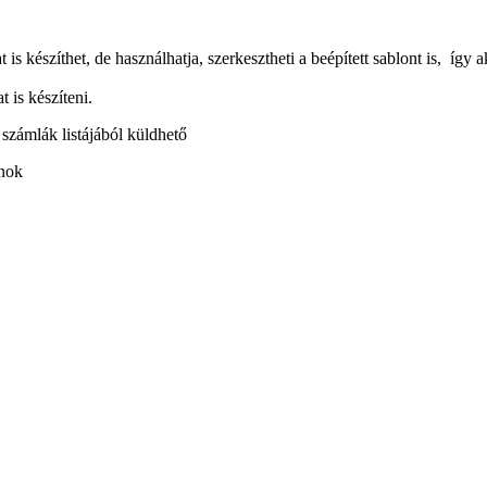
 is készíthet, de használhatja, szerkesztheti a beépített sablont is, így 
 is készíteni.
 számlák listájából küldhető
onok