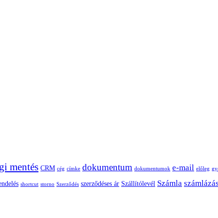
gi mentés
dokumentum
e-mail
CRM
cég
címke
dokumentumok
előleg
gy
Számla
számlázá
endelés
szerződéses ár
Szállítólevél
shortcut
storno
Szerződés