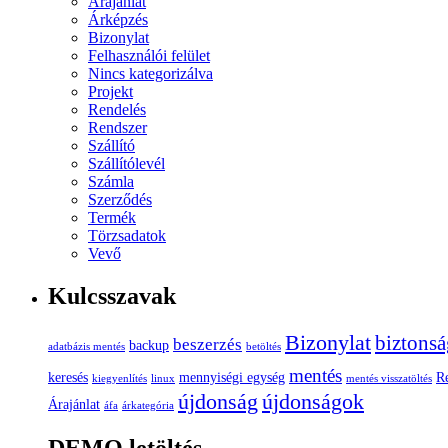
Árajánlat
Árképzés
Bizonylat
Felhasználói felület
Nincs kategorizálva
Projekt
Rendelés
Rendszer
Szállító
Szállítólevél
Számla
Szerződés
Termék
Törzsadatok
Vevő
Kulcsszavak
Bizonylat
biztonsá
beszerzés
backup
adatbázis mentés
betöltés
mentés
keresés
mennyiségi egység
R
kiegyenlítés
linux
mentés visszatöltés
újdonság
újdonságok
Árajánlat
áfa
árkategória