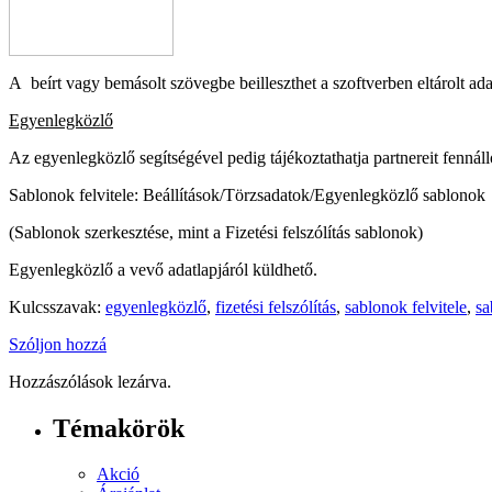
A beírt vagy bemásolt szövegbe beilleszthet a szoftverben eltárolt ad
Egyenlegközlő
Az egyenlegközlő segítségével pedig tájékoztathatja partnereit fennálló t
Sablonok felvitele: Beállítások/Törzsadatok/Egyenlegközlő sablonok
(Sablonok szerkesztése, mint a Fizetési felszólítás sablonok)
Egyenlegközlő a vevő adatlapjáról küldhető.
Kulcsszavak:
egyenlegközlő
,
fizetési felszólítás
,
sablonok felvitele
,
sa
Szóljon hozzá
Hozzászólások lezárva.
Témakörök
Akció