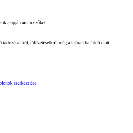
atok alapján adatmezőket.
artozásaikról, túlfizetéseikről még a lejárati határidő előtt.
blonok szerkesztése