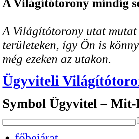
A Világítótorony mindig s
A Világítótorony utat mutat 
területeken, így Ön is könn
még ezeken az utakon.
Ügyviteli Világítótor
Symbol Ügyvitel – Mit
főbejárat