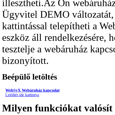
illesztheti.Az Ön webáruház 
Ügyvitel DEMO változatát, 
kattintással telepítheti a 
eszköz áll rendelkezésére, 
tesztelje a webáruház kapc
bizonyított.
Beépülő letöltés
WebSyX Webáruház kapcsolat
Letöltés ide kattintva
Milyen funkciókat valósí