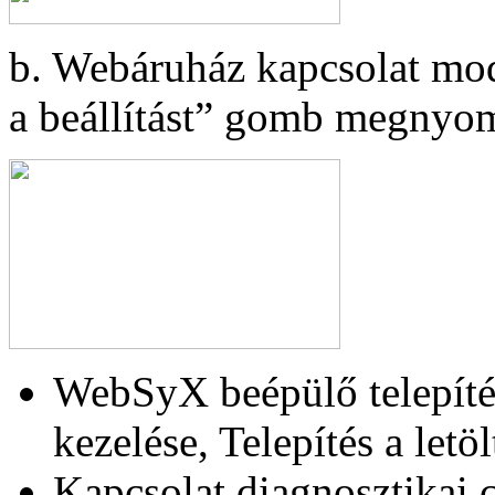
b. Webáruház kapcsolat mod
a beállítást” gomb megnyo
WebSyX beépülő telepít
kezelése, Telepítés a let
Kapcsolat diagnosztikai