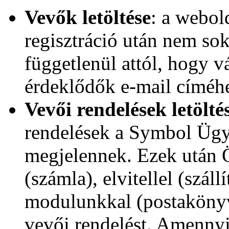
Vevők letöltése
: a webol
regisztráció után nem sok
függetlenül attól, hogy v
érdeklődők e-mail címéhez
Vevői rendelések letölté
rendelések a Symbol Ügy
megjelennek. Ezek után Ö
(számla), elvitellel (szá
modulunkkal (postakönyv 
vevői rendelést. Amennyi