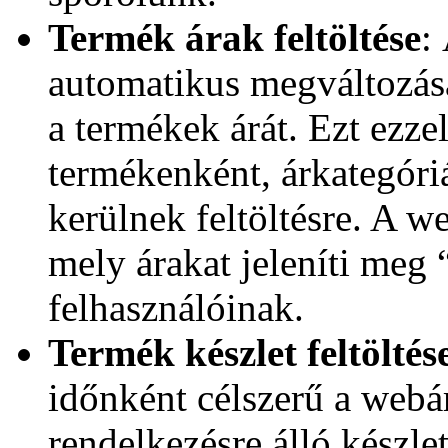
Termék árak feltöltése
:
automatikus megváltozása 
a termékek árát. Ezt ezze
termékenként, árkategór
kerülnek feltöltésre. A w
mely árakat jeleníti meg 
felhasználóinak.
Termék készlet feltöltés
időnként célszerű a webár
rendelkezésre álló készle