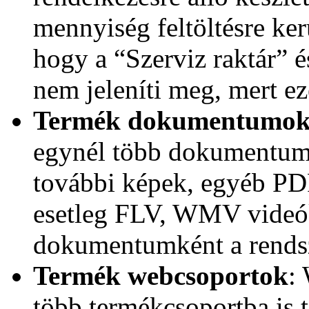
mennyiség feltöltésre ker
hogy a “Szerviz raktár” 
nem jeleníti meg, mert e
Termék dokumentumok f
egynél több dokumentum 
további képek, egyéb P
esetleg FLV, WMV videók
dokumentumként a rendsze
Termék webcsoportok
:
több termékcsoportba is t