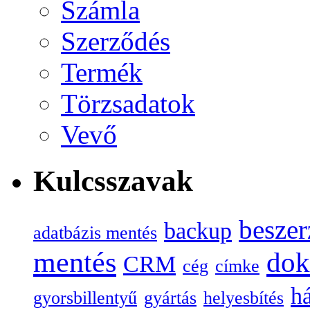
Számla
Szerződés
Termék
Törzsadatok
Vevő
Kulcsszavak
beszer
backup
adatbázis mentés
mentés
do
CRM
cég
címke
há
gyorsbillentyű
gyártás
helyesbítés