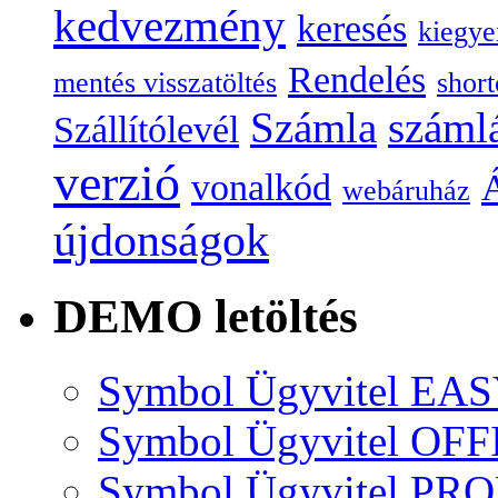
kedvezmény
keresés
kiegye
Rendelés
mentés visszatöltés
short
Számla
száml
Szállítólevél
verzió
vonalkód
Á
webáruház
újdonságok
DEMO letöltés
Symbol Ügyvitel EA
Symbol Ügyvitel OFF
Symbol Ügyvitel P