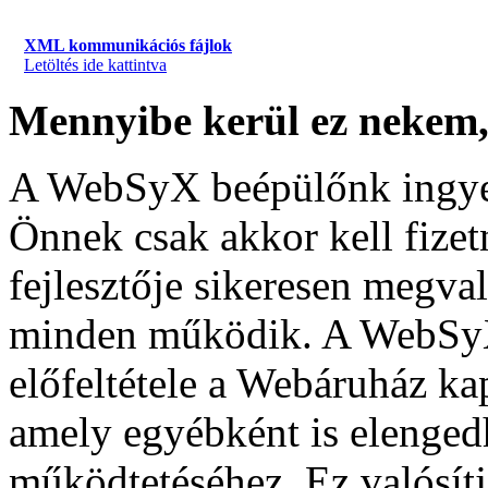
XML kommunikációs fájlok
Letöltés ide kattintva
Mennyibe kerül ez nekem,
A WebSyX beépülőnk ingyene
Önnek csak akkor kell fizet
fejlesztője sikeresen megv
minden működik. A WebSy
előfeltétele a Webáruház k
amely egyébként is elenged
működtetéséhez. Ez valósítj