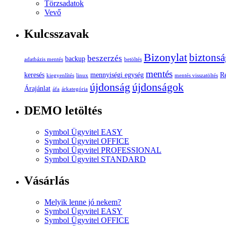
Törzsadatok
Vevő
Kulcsszavak
Bizonylat
biztonsá
beszerzés
backup
adatbázis mentés
betöltés
mentés
keresés
mennyiségi egység
R
kiegyenlítés
linux
mentés visszatöltés
újdonság
újdonságok
Árajánlat
áfa
árkategória
DEMO letöltés
Symbol Ügyvitel EASY
Symbol Ügyvitel OFFICE
Symbol Ügyvitel PROFESSIONAL
Symbol Ügyvitel STANDARD
Vásárlás
Melyik lenne jó nekem?
Symbol Ügyvitel EASY
Symbol Ügyvitel OFFICE