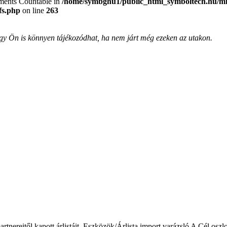
lements Countable in
/home/symbghu1/public_html_symboltech.hu/mit
fs.php
on line
263
, így Ön is könnyen tájékozódhat, ha nem járt még ezeken az utakon.
ól, partnereitől kapott árlistáit. Eszközök/Árlista import varázsló A Cé