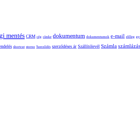
gi mentés
dokumentum
e-mail
CRM
cég
címke
dokumentumok
előleg
gy
Számla
számlázá
endelés
szerződéses ár
Szállítólevél
shortcut
storno
Szerződés