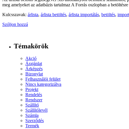
meg amelyeket az adatbázis tartalmaz A Forrás oszlopban a betöltésr
Kulcsszavak:
árlista
,
árlista betöltés
,
árlista importálás
,
betöltés
,
import
Szóljon hozzá
Témakörök
Akció
Árajánlat
Árképzés
Bizonylat
Felhasználói felület
Nincs kategorizálva
Projekt
Rendelés
Rendszer
Szállító
Szállítólevél
Számla
Szerződés
Termék