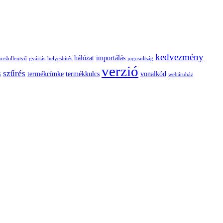
kedvezmény
hálózat
importálás
orsbillentyű
gyártás
helyesbítés
jogosultság
verzió
s
szűrés
termékcímke
termékkulcs
vonalkód
webáruház