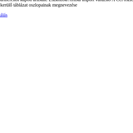
e kerülő táblázat oszlopainak megnevezése
álás