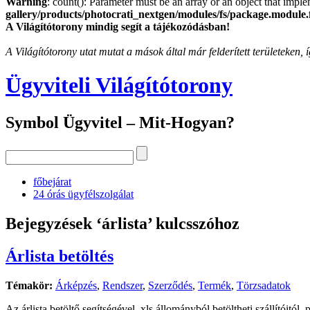
Warning
: count(): Parameter must be an array or an object that imp
gallery/products/photocrati_nextgen/modules/fs/package.module.
A Világítótorony mindig segít a tájékozódásban!
A Világítótorony utat mutat a mások által már felderített területeken
Ügyviteli Világítótorony
Symbol Ügyvitel – Mit-Hogyan?
főbejárat
24 órás ügyfélszolgálat
Bejegyzések ‘árlista’ kulcsszóhoz
Árlista betöltés
Témakör:
Árképzés
,
Rendszer
,
Szerződés
,
Termék
,
Törzsadatok
Az árlista betöltő segítségével .xls állományból betöltheti szállítóit