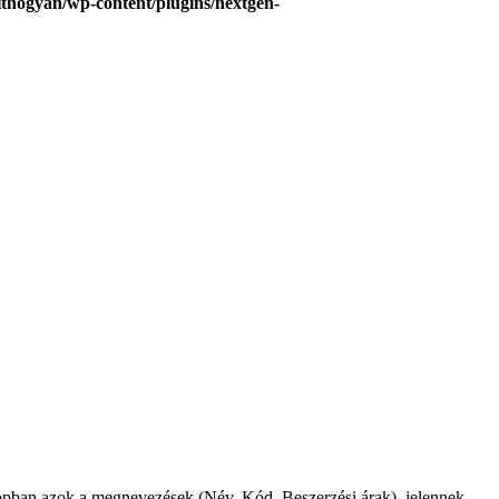
hogyan/wp-content/plugins/nextgen-
l oszlopban azok a megnevezések (Név, Kód, Beszerzési árak) jelennek