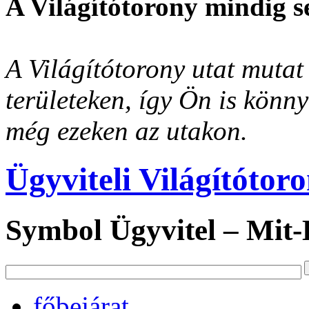
A Világítótorony mindig s
A Világítótorony utat mutat 
területeken, így Ön is könn
még ezeken az utakon.
Ügyviteli Világítótor
Symbol Ügyvitel – Mit
főbejárat