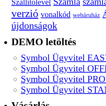
Számla
száml
Szállítólevél
verzió
vonalkód
Á
webáruház
újdonságok
DEMO letöltés
Symbol Ügyvitel EA
Symbol Ügyvitel OFF
Symbol Ügyvitel P
Symbol Ügyvitel S
Vásárlás