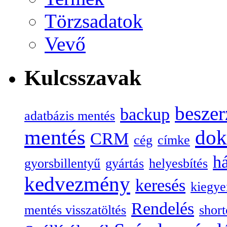
Törzsadatok
Vevő
Kulcsszavak
beszer
backup
adatbázis mentés
mentés
do
CRM
cég
címke
há
gyorsbillentyű
gyártás
helyesbítés
kedvezmény
keresés
kiegye
Rendelés
mentés visszatöltés
short