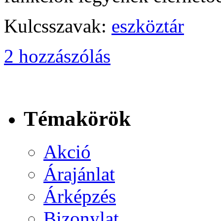
Kulcsszavak:
eszköztár
2 hozzászólás
Témakörök
Akció
Árajánlat
Árképzés
Bizonylat