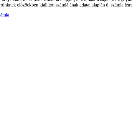
rünknek előzőekben kiállított számlájának adatai alapján új számla lét
zámla