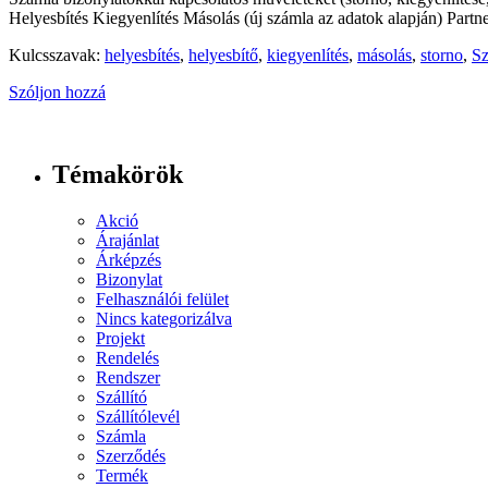
Helyesbítés Kiegyenlítés Másolás (új számla az adatok alapján) Partne
Kulcsszavak:
helyesbítés
,
helyesbítő
,
kiegyenlítés
,
másolás
,
storno
,
S
Szóljon hozzá
Témakörök
Akció
Árajánlat
Árképzés
Bizonylat
Felhasználói felület
Nincs kategorizálva
Projekt
Rendelés
Rendszer
Szállító
Szállítólevél
Számla
Szerződés
Termék