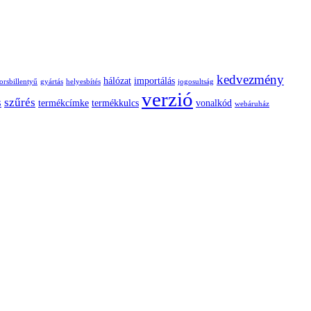
kedvezmény
hálózat
importálás
orsbillentyű
gyártás
helyesbítés
jogosultság
verzió
s
szűrés
termékcímke
termékkulcs
vonalkód
webáruház