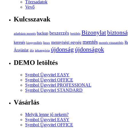
Törzsadatok
Vevő
Kulcsszavak
Bizonylat
biztonsá
beszerzés
backup
adatbázis mentés
betöltés
mentés
keresés
mennyiségi egység
R
kiegyenlítés
linux
mentés visszatöltés
újdonság
újdonságok
Árajánlat
áfa
árkategória
DEMO letöltés
Symbol Ügyvitel EASY
Symbol Ügyvitel OFFICE
Symbol Ügyvitel PROFESSIONAL
Symbol Ügyvitel STANDARD
Vásárlás
Melyik lenne jó nekem?
Symbol Ügyvitel EASY
Symbol Ügyvitel OFFICE