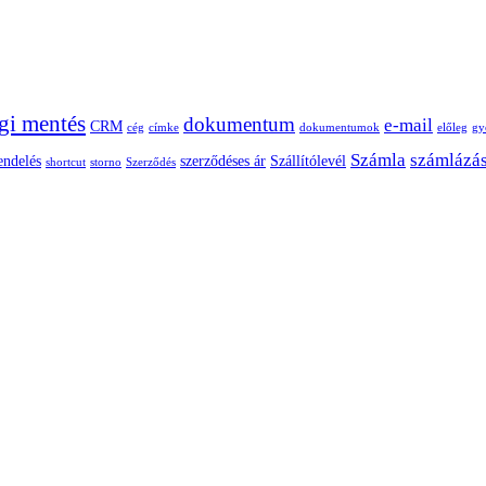
gi mentés
dokumentum
e-mail
CRM
cég
címke
dokumentumok
előleg
gy
Számla
számlázá
endelés
szerződéses ár
Szállítólevél
shortcut
storno
Szerződés