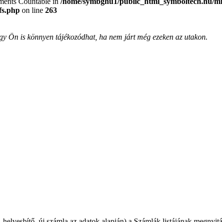
lements Countable in
/home/symbghu1/public_html_symboltech.hu/mit
fs.php
on line
263
, így Ön is könnyen tájékozódhat, ha nem járt még ezeken az utakon.
 helyesbítő, új számla az adatok alapján) a Számlák listájának megnyitá