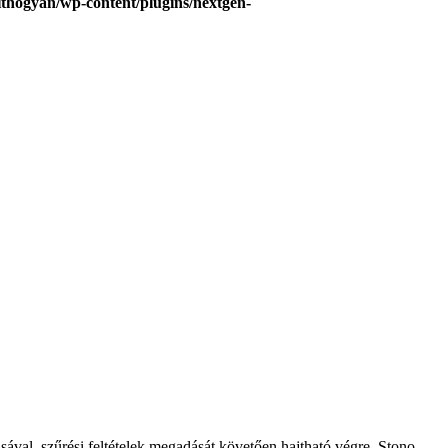
hogyan/wp-content/plugins/nextgen-
sával, szűrési feltételek megadását követően hajtható végre. Stono