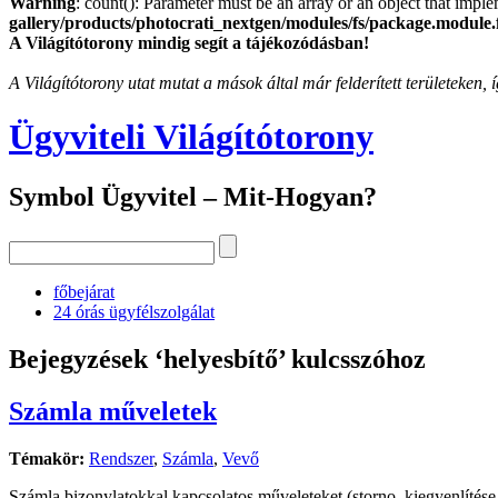
Warning
: count(): Parameter must be an array or an object that imp
gallery/products/photocrati_nextgen/modules/fs/package.module.
A Világítótorony mindig segít a tájékozódásban!
A Világítótorony utat mutat a mások által már felderített területeken
Ügyviteli Világítótorony
Symbol Ügyvitel – Mit-Hogyan?
főbejárat
24 órás ügyfélszolgálat
Bejegyzések ‘helyesbítő’ kulcsszóhoz
Számla műveletek
Témakör:
Rendszer
,
Számla
,
Vevő
Számla bizonylatokkal kapcsolatos műveleteket (storno, kiegyenlítése,