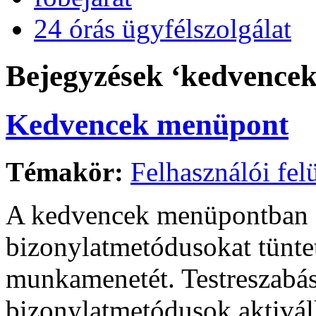
24 órás ügyfélszolgálat
Bejegyzések ‘kedvencek 
Kedvencek menüpont
Témakör:
Felhasználói felü
A kedvencek menüpontban a
bizonylatmetódusokat tüntet
munkamenetét. Testreszabás
bizonylatmetódusok aktiválh