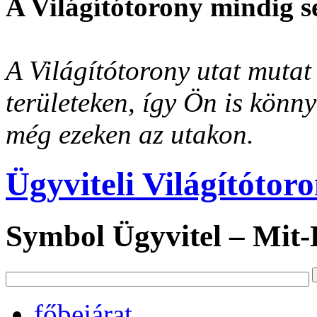
A Világítótorony mindig s
A Világítótorony utat mutat 
területeken, így Ön is könn
még ezeken az utakon.
Ügyviteli Világítótor
Symbol Ügyvitel – Mit
főbejárat