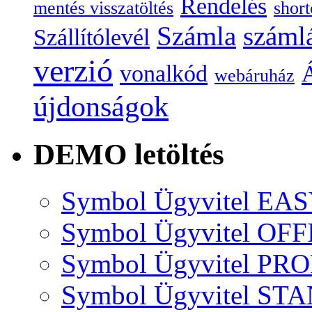
Rendelés
mentés visszatöltés
short
Számla
száml
Szállítólevél
verzió
vonalkód
Á
webáruház
újdonságok
DEMO letöltés
Symbol Ügyvitel EA
Symbol Ügyvitel OFF
Symbol Ügyvitel P
Symbol Ügyvitel S