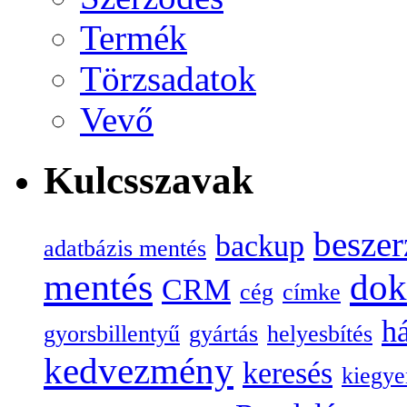
Termék
Törzsadatok
Vevő
Kulcsszavak
beszer
backup
adatbázis mentés
mentés
do
CRM
cég
címke
há
gyorsbillentyű
gyártás
helyesbítés
kedvezmény
keresés
kiegye