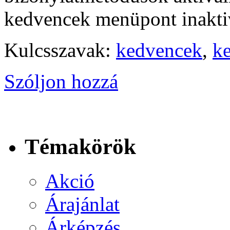
kedvencek menüpont inakti
Kulcsszavak:
kedvencek
,
ke
Szóljon hozzá
Témakörök
Akció
Árajánlat
Árképzés