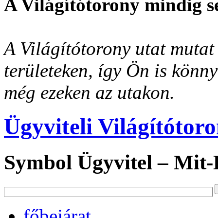
A Világítótorony mindig s
A Világítótorony utat mutat 
területeken, így Ön is könn
még ezeken az utakon.
Ügyviteli Világítótor
Symbol Ügyvitel – Mit
főbejárat