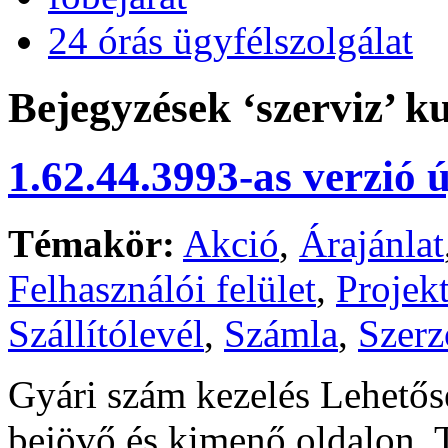
24 órás ügyfélszolgálat
Bejegyzések ‘szerviz’ k
1.62.44.3993-as verzió 
Témakör:
Akció
,
Árajánlat
Felhasználói felület
,
Projek
Szállítólevél
,
Számla
,
Szerz
Gyári szám kezelés Lehetős
bejövő és kimenő oldalon. 