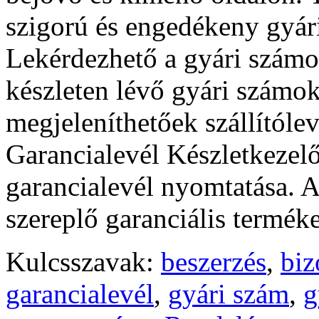
szigorú és engedékeny gyári
Lekérdezhető a gyári számok
készleten lévő gyári számo
megjeleníthetőek szállítóle
Garancialevél Készletkezelő
garancialevél nyomtatása. A
szereplő garanciális termé
Kulcsszavak:
beszerzés
,
biz
garancialevél
,
gyári szám
,
g