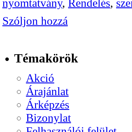
nyomtatvány
,
Rendelés
,
sze
Szóljon hozzá
Témakörök
Akció
Árajánlat
Árképzés
Bizonylat
Felhasználói felület