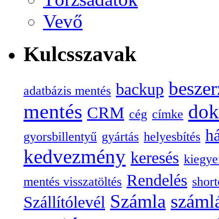
Vevő
Kulcsszavak
beszer
backup
adatbázis mentés
mentés
do
CRM
cég
címke
há
gyorsbillentyű
gyártás
helyesbítés
kedvezmény
keresés
kiegye
Rendelés
mentés visszatöltés
short
Számla
száml
Szállítólevél