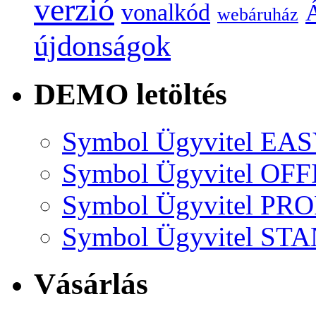
verzió
vonalkód
Á
webáruház
újdonságok
DEMO letöltés
Symbol Ügyvitel EA
Symbol Ügyvitel OFF
Symbol Ügyvitel P
Symbol Ügyvitel S
Vásárlás