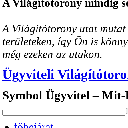
A Világítótorony mindig s
A Világítótorony utat mutat 
területeken, így Ön is könn
még ezeken az utakon.
Ügyviteli Világítótor
Symbol Ügyvitel – Mit
főbejárat