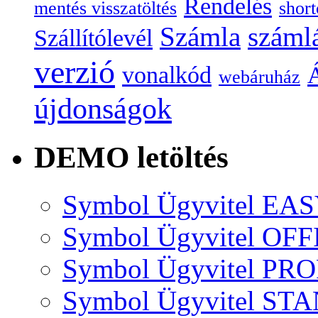
Rendelés
mentés visszatöltés
short
Számla
száml
Szállítólevél
verzió
vonalkód
Á
webáruház
újdonságok
DEMO letöltés
Symbol Ügyvitel EA
Symbol Ügyvitel OFF
Symbol Ügyvitel P
Symbol Ügyvitel S