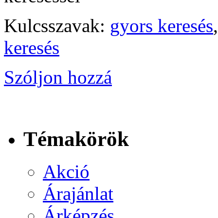
Kulcsszavak:
gyors keresés
keresés
Szóljon hozzá
Témakörök
Akció
Árajánlat
Árképzés