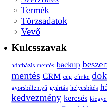
Termék
Törzsadatok
Vevő
Kulcsszavak
beszer
backup
adatbázis mentés
mentés
do
CRM
cég
címke
há
gyorsbillentyű
gyártás
helyesbítés
kedvezmény
keresés
kiegye