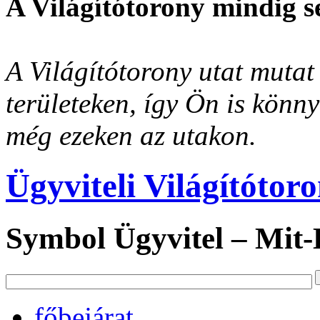
A Világítótorony mindig s
A Világítótorony utat mutat 
területeken, így Ön is könn
még ezeken az utakon.
Ügyviteli Világítótor
Symbol Ügyvitel – Mit
főbejárat