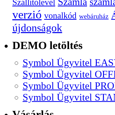
Számla
száml
Szállítólevél
verzió
vonalkód
Á
webáruház
újdonságok
DEMO letöltés
Symbol Ügyvitel EA
Symbol Ügyvitel OFF
Symbol Ügyvitel P
Symbol Ügyvitel S
Vásárlás