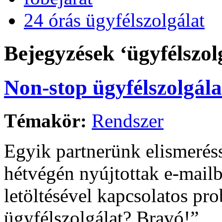
24 órás ügyfélszolgálat
Bejegyzések ‘ügyfélszol
Non-stop ügyfélszolgál
Témakör:
Rendszer
Egyik partnerünk elismeréss
hétvégén nyújtottak e-mailb
letöltésével kapcsolatos pr
ügyfélszolgálat? Bravó!”