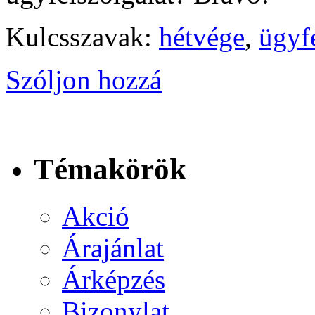
Kulcsszavak:
hétvége
,
ügyfé
Szóljon hozzá
Témakörök
Akció
Árajánlat
Árképzés
Bizonylat