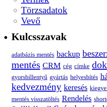
Törzsadatok
Vevő
Kulcsszavak
beszer
backup
adatbázis mentés
mentés
do
CRM
cég
címke
há
gyorsbillentyű
gyártás
helyesbítés
kedvezmény
keresés
kiegye
Rendelés
mentés visszatöltés
short