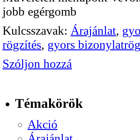
jobb egérgomb
Kulcsszavak:
Árajánlat
,
gyo
rögzítés
,
gyors bizonylatrög
Szóljon hozzá
Témakörök
Akció
Árajánlat