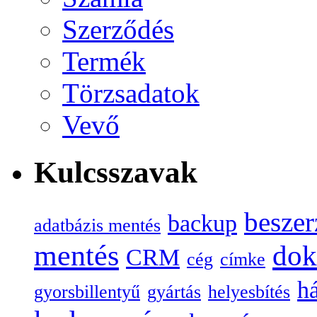
Szerződés
Termék
Törzsadatok
Vevő
Kulcsszavak
beszer
backup
adatbázis mentés
mentés
do
CRM
cég
címke
há
gyorsbillentyű
gyártás
helyesbítés