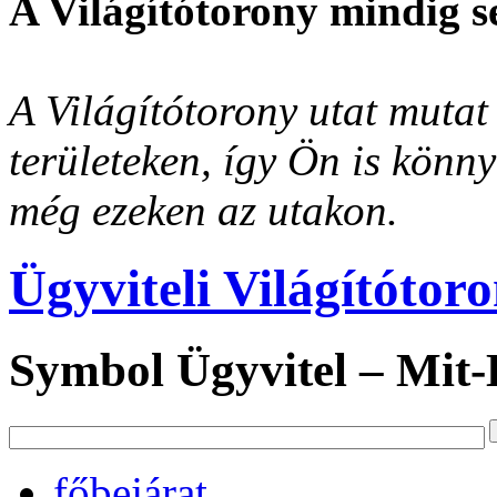
A Világítótorony mindig s
A Világítótorony utat mutat 
területeken, így Ön is könn
még ezeken az utakon.
Ügyviteli Világítótor
Symbol Ügyvitel – Mit
főbejárat