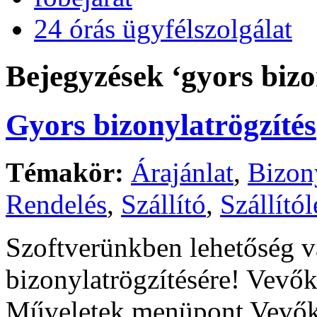
24 órás ügyfélszolgálat
Bejegyzések ‘gyors bizo
Gyors bizonylatrögzítés
Témakör:
Árajánlat
,
Bizon
Rendelés
,
Szállító
,
Szállítól
Szoftverünkben lehetőség v
bizonylatrögzítésére! Vevők 
Műveletek menüpont Vevők l