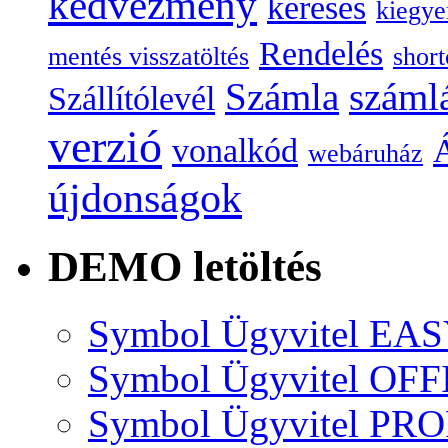
kedvezmény
keresés
kiegye
Rendelés
mentés visszatöltés
short
Számla
száml
Szállítólevél
verzió
vonalkód
Á
webáruház
újdonságok
DEMO letöltés
Symbol Ügyvitel EA
Symbol Ügyvitel OFF
Symbol Ügyvitel P