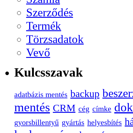
Szerződés
Termék
Törzsadatok
Vevő
Kulcsszavak
beszer
backup
adatbázis mentés
mentés
do
CRM
cég
címke
há
gyorsbillentyű
gyártás
helyesbítés