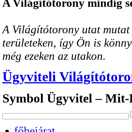
A Világítótorony mindig s
A Világítótorony utat mutat 
területeken, így Ön is könn
még ezeken az utakon.
Ügyviteli Világítótor
Symbol Ügyvitel – Mit
főbejárat