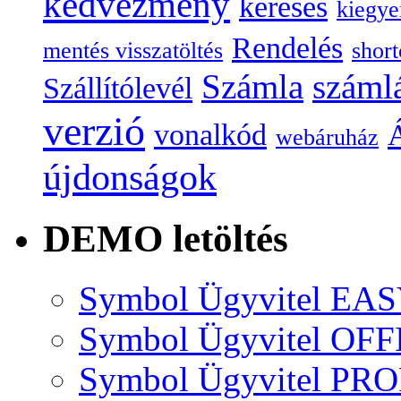
kedvezmény
keresés
kiegye
Rendelés
mentés visszatöltés
short
Számla
száml
Szállítólevél
verzió
vonalkód
Á
webáruház
újdonságok
DEMO letöltés
Symbol Ügyvitel EA
Symbol Ügyvitel OFF
Symbol Ügyvitel P