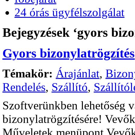
24 órás ügyfélszolgálat
Bejegyzések ‘gyors bizo
Gyors bizonylatrögzítés
Témakör:
Árajánlat
,
Bizon
Rendelés
,
Szállító
,
Szállítól
Szoftverünkben lehetőség v
bizonylatrögzítésére! Vevők 
Műveletek menüpont Vevők l