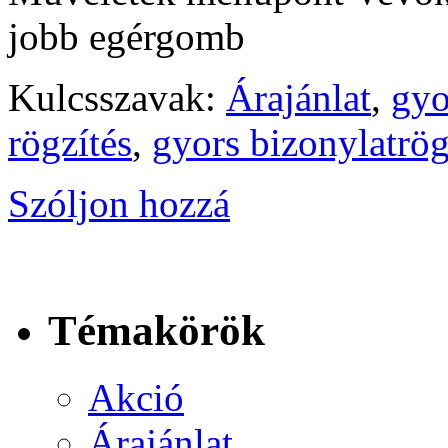
jobb egérgomb
Kulcsszavak:
Árajánlat
,
gyo
rögzítés
,
gyors bizonylatrög
Szóljon hozzá
Témakörök
Akció
Árajánlat