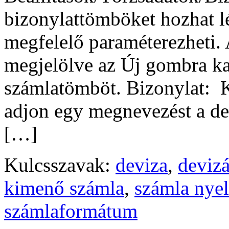
bizonylattömböket hozhat lé
megfelelő paraméterezheti
megjelölve az Új gombra ka
számlatömböt. Bizonylat: K
adjon egy megnevezést a de
[…]
Kulcsszavak:
deviza
,
deviz
kimenő számla
,
számla nyel
számlaformátum