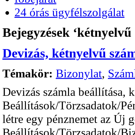
24 órás ügyfélszolgálat
Bejegyzések ‘kétnyelvű
Devizás, kétnyelvű szá
Témakör:
Bizonylat
,
Szám
Devizás számla beállítása, ki
Beállítások/Törzsadatok/P
létre egy pénznemet az Új g
Beállítások/Törzsadatok/Bi