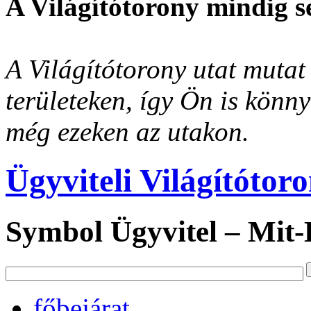
A Világítótorony mindig s
A Világítótorony utat mutat 
területeken, így Ön is könn
még ezeken az utakon.
Ügyviteli Világítótor
Symbol Ügyvitel – Mit
főbejárat