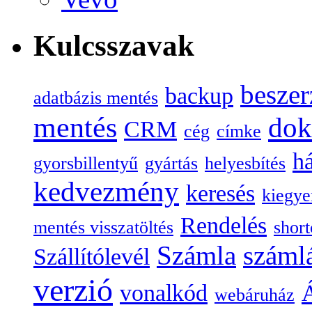
Kulcsszavak
beszer
backup
adatbázis mentés
mentés
do
CRM
cég
címke
há
gyorsbillentyű
gyártás
helyesbítés
kedvezmény
keresés
kiegye
Rendelés
mentés visszatöltés
short
Számla
száml
Szállítólevél
verzió
vonalkód
Á
webáruház